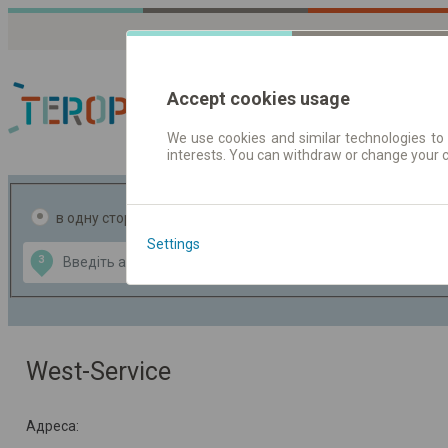
Accept cookies usage
We use cookies and similar technologies to 
interests. You can withdraw or change your 
Розклади руху
в одну сторону
в дві сторони
Settings
Data CC-BY-SA
З
В
by
OpenStreetMap
GeoLite data by
ти карту
MaxMind
West-Service
Адреса: