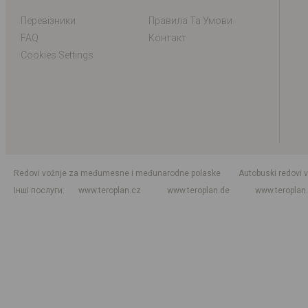
Перевізники
Правила Та Умови
FAQ
Контакт
Cookies Settings
Redovi vožnje za međumesne i međunarodne polaske
Autobuski redovi 
Інші послуги
www.teroplan.cz
www.teroplan.de
www.teroplan