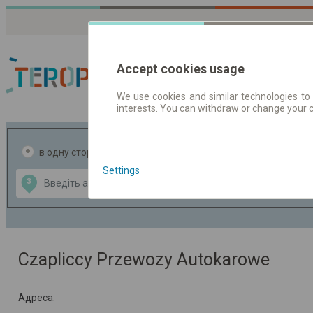
Accept cookies usage
We use cookies and similar technologies to 
interests. You can withdraw or change your 
Розклади руху
в одну сторону
в дві сторони
Settings
Data CC-BY-SA
З
В
by
OpenStreetMap
GeoLite data by
ти карту
MaxMind
Czapliccy Przewozy Autokarowe
Адреса: