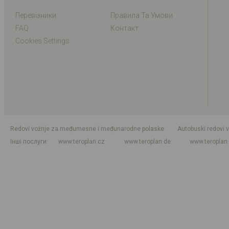
Перевізники
Правила Та Умови
FAQ
Контакт
Cookies Settings
Redovi vožnje za međumesne i međunarodne polaske
Autobuski redovi 
Інші послуги
www.teroplan.cz
www.teroplan.de
www.teroplan