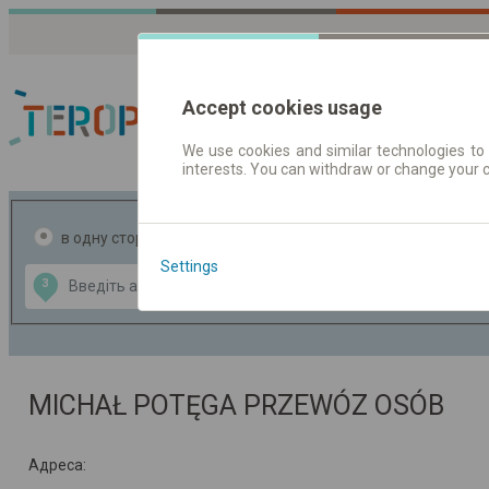
Accept cookies usage
We use cookies and similar technologies to 
interests. You can withdraw or change your 
Розклади руху
в одну сторону
в дві сторони
Settings
Data CC-BY-SA
З
В
by
OpenStreetMap
GeoLite data by
ти карту
MaxMind
MICHAŁ POTĘGA PRZEWÓZ OSÓB
Адреса: