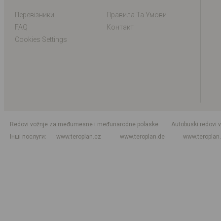
Перевізники
Правила Та Умови
FAQ
Контакт
Cookies Settings
Redovi vožnje za međumesne i međunarodne polaske
Autobuski redovi 
Інші послуги
www.teroplan.cz
www.teroplan.de
www.teroplan